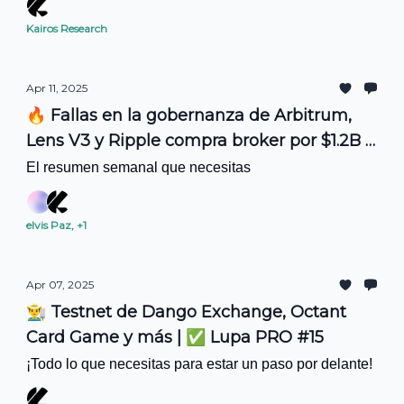
Kairos Research
Apr 11, 2025
🔥 Fallas en la gobernanza de Arbitrum,
Lens V3 y Ripple compra broker por $1.2B |
🔎 Lupa Web3 #15
El resumen semanal que necesitas
elvis Paz, +1
Apr 07, 2025
👨‍🌾 Testnet de Dango Exchange, Octant
Card Game y más | ✅ Lupa PRO #15
¡Todo lo que necesitas para estar un paso por delante!