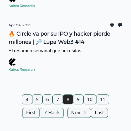
Kairos Research
Apr 04, 2025
🔥 Circle va por su IPO y hacker pierde
millones | 🔎 Lupa Web3 #14
El resumen semanal que necesitas
Kairos Research
4
5
6
7
8
9
10
11
First
Back
Next
Last