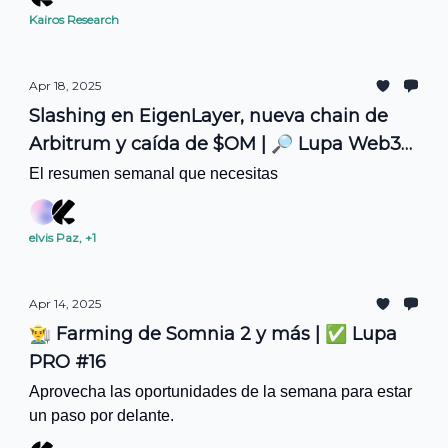
Kairos Research
Apr 18, 2025
Slashing en EigenLayer, nueva chain de
Arbitrum y caída de $OM | 🔎 Lupa Web3
#16
El resumen semanal que necesitas
elvis Paz, +1
Apr 14, 2025
👨‍🌾 Farming de Somnia 2 y más | ✅ Lupa
PRO #16
Aprovecha las oportunidades de la semana para estar
un paso por delante.