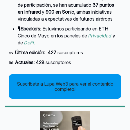
de participación, se han acumulado
37 puntos
en Infrared
y
900 en Sonic
, ambas iniciativas
vinculadas a expectativas de futuros airdrops
🎙️Speakers
: Estuvimos participando en ETH
Cinco de Mayo en los paneles de
Privacidad
y
de
DeFi.
👀
Última edición:
427
suscriptores
📊
Actuales:
428
suscriptores
Suscríbete a Lupa Web3 para ver el contenido
completo!