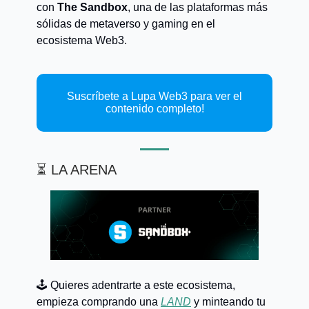
con
The Sandbox
, una de las plataformas más
sólidas de metaverso y gaming en el
ecosistema Web3.
Suscríbete a Lupa Web3 para ver el
contenido completo!
⏳ LA ARENA
🕹️ Quieres adentrarte a este ecosistema,
empieza comprando una
LAND
y minteando tu