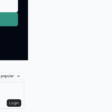
 popular
Login