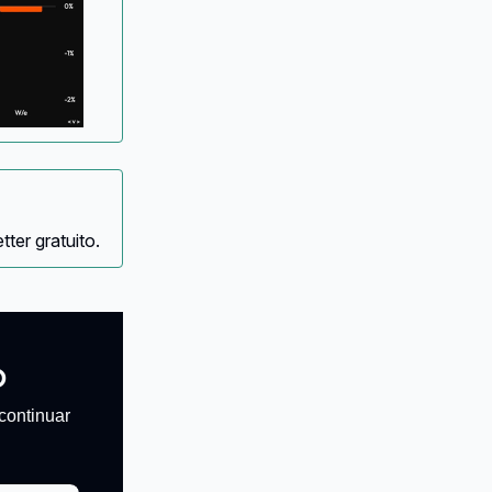
ter gratuito.
o
continuar