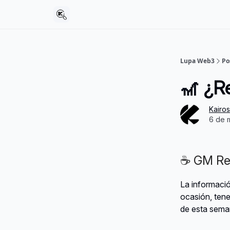
Lupa Web3
Po
🎢 ¿R
Kairo
6 de 
☕ GM Res
La informaci
ocasión, tene
de esta sema