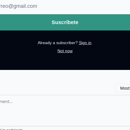
Already a subscriber?
Sign in
.
Not now
Most
omment