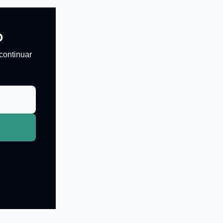
o
continuar