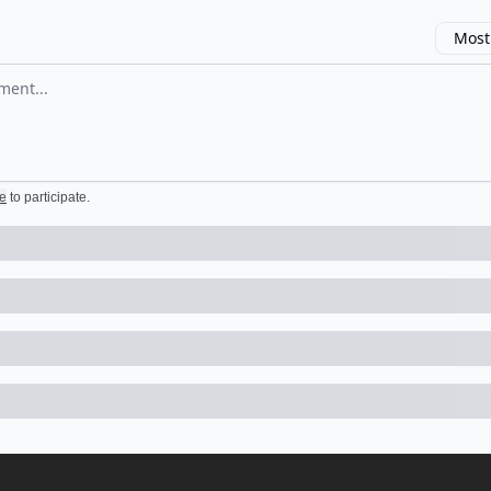
Most
omment
e
to participate
.