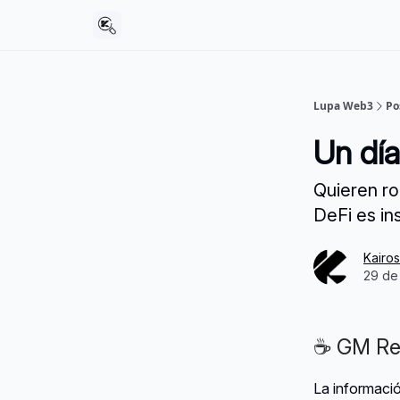
Lupa Web3
Po
Un dí
Quieren ro
DeFi es ins
Kairo
29 de
☕ GM Res
La informaci