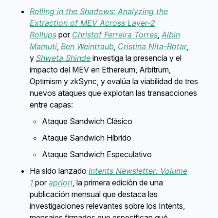
Rolling in the Shadows: Analyzing the
Extraction of MEV Across Layer-2
Rollups
por
Christof Ferreira Torres
,
Albin
Mamuti
,
Ben Weintraub
,
Cristina Nita-Rotar
,
y
Shweta Shinde
investiga la presencia y el
impacto del MEV en Ethereum, Arbitrum,
Optimism y zkSync, y evalúa la viabilidad de tres
nuevos ataques que explotan las transacciones
entre capas:
Ataque Sandwich Clásico
Ataque Sandwich Híbrido
Ataque Sandwich Especulativo
Ha sido lanzado
Intents Newsletter: Volume
1
por
apriori
, la primera edición de una
publicación mensual que destaca las
investigaciones relevantes sobre los Intents,
mensajes firmados que especifican qué