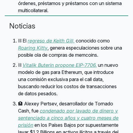
órdenes, préstamos y préstamos con un sistema
multicollateral.
Noticias
⛓️ El
regreso de Keith Gill,
conocido como
Roaring Kitty
, genera especulaciones sobre una
posible ola de compras de memcoins.
⛓️
Vitalik Buterin propone EIP-7706,
un nuevo
modelo de gas para Ethereum, que introduce
una comisión exclusiva para el call data,
buscando reducir los costos de transacciones
de datos pesados.
🏦 Alexey Pertsev, desarrollador de Tornado
Cash, fue
condenado por lavado de dinero y
sentenciado a cinco años y cuatro meses de
prisión
en los Países Bajos por supuestamente
lavar $1.2 Billions en activos ilícitos a través del