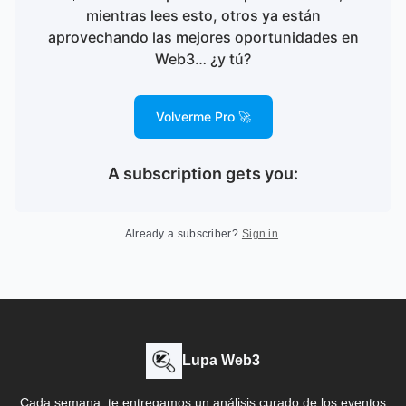
mientras lees esto, otros ya están
aprovechando las mejores oportunidades en
Web3… ¿y tú?
Volverme Pro 🚀
A subscription gets you
:
Already a subscriber?
Sign in
.
Lupa Web3
Cada semana, te entregamos un análisis curado de los eventos