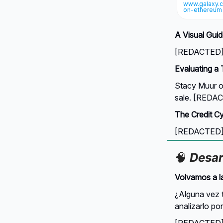
www.galaxy.c
on-ethereum
A Visual Gui
[REDACTED] →
Evaluating a 
Stacy Muur of
sale. [REDAC
The Credit Cy
[REDACTED] →
🧠
Desar
Volvamos a l
¿Alguna vez t
analizarlo po