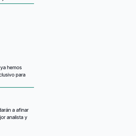
e ya hemos
lusivo para
arán a afinar
or analista y