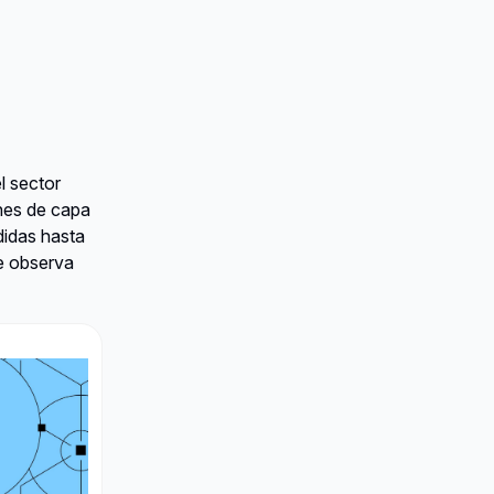
l sector
ones de capa
idas hasta
e observa