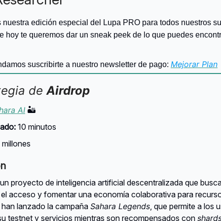
nuestra edición especial del Lupa PRO para todos nuestros su
de hoy te queremos dar un sneak peek de lo que puedes encontr
Mejorar Plan
damos suscribirte a nuestro newsletter de pago:
tegia de
Airdrop
hara AI
🏜️
ado:
10 minutos
millones
ón
un proyecto de inteligencia artificial descentralizada que busc
 el acceso y fomentar una economía colaborativa para recurso
 han lanzado la campaña
Sahara Legends
, que permite a los 
 su testnet y servicios mientras son recompensados con
shard