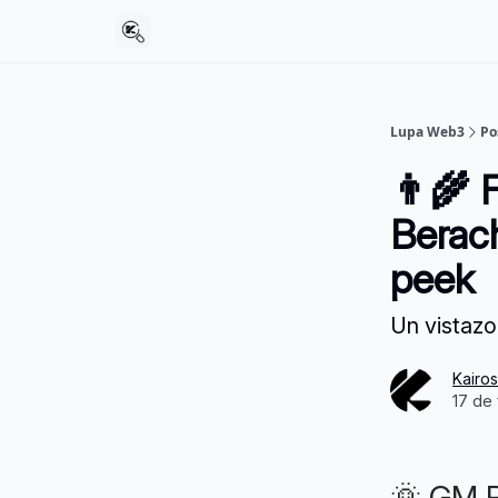
Lupa Web3
Po
👨‍🌾 
Berac
peek
Un vistazo
Kairo
17 de
🌞 GM 