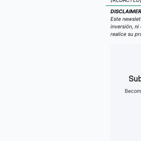
[REDACTED] →
DISCLAIMER
Este newslet
inversión, n
realice su p
Sub
Become 