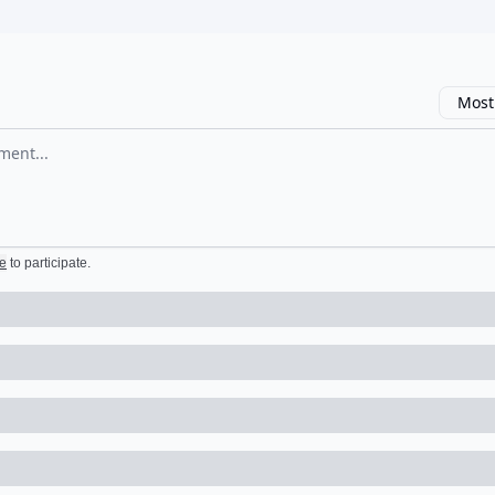
Most
omment
e
to participate
.