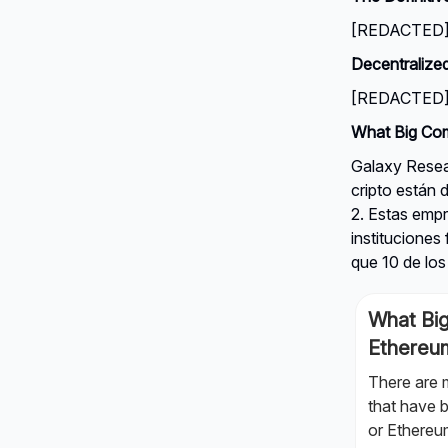
[REDACTED] →
Decentralized
[REDACTED] →
What Big Com
Galaxy Resea
cripto están 
2. Estas emp
institucione
que 10 de lo
What Big
Ethereu
There are 
that have 
or Ethereu