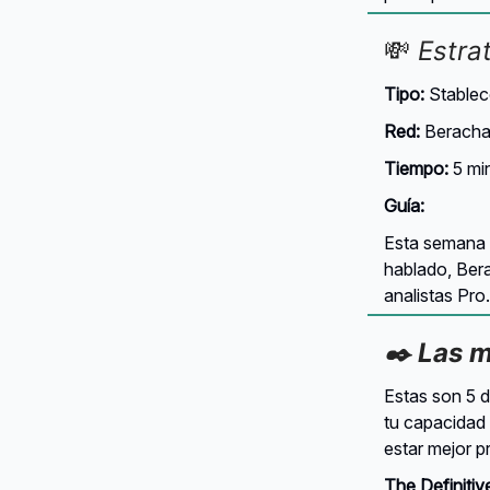
💸
Estra
Tipo:
Stablec
Red:
Beracha
Tiempo:
5 mi
Guía:
Esta semana 
hablado, Ber
analistas Pro.
✒️ Las 
Estas son 5 d
tu capacidad 
estar mejor p
The Definitiv