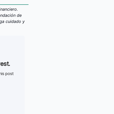
nanciero.
endación de
nga cuidado y
est.
his post