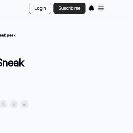
Login
Suscribirse
neak peek
Sneak