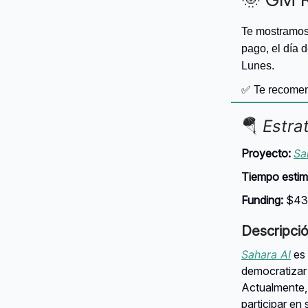
Te mostramos 
pago, el día 
Lunes.
✅
Te recomen
🪂
Estra
Proyecto:
Sa
Tiempo estim
Funding:
$43 
Descripci
Sahara AI
es 
democratizar
Actualmente,
participar en