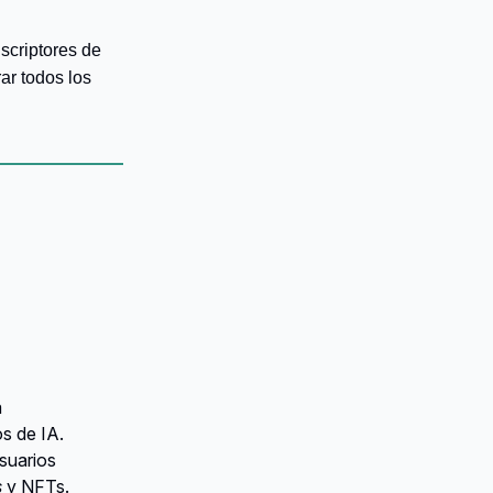
scriptores de
ar todos los
a
s de IA.
usuarios
s
y NFTs.