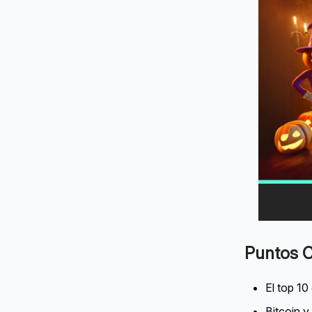
Puntos C
El top 1
Bitcoin y