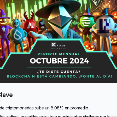
lave
0 de criptomonedas sube un 8.08% en promedio.
 los índices bursátiles muestran movimientos similares por la si