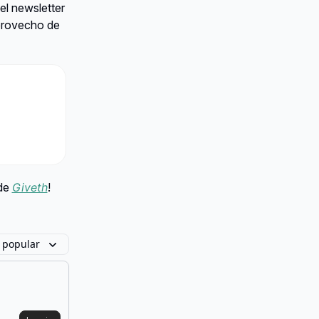
el newsletter
 provecho de
 de
Giveth
!
 popular