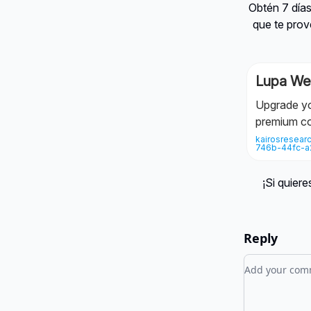
Obtén 7 días
que te prov
Lupa W
Upgrade yo
premium c
kairosresear
746b-44fc-a
¡Si quier
Reply
Add your c