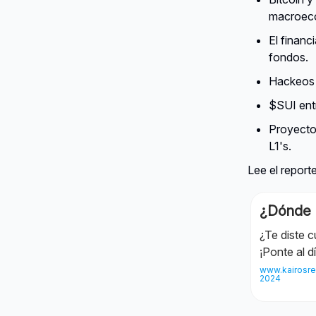
macroec
El finan
fondos.
Hackeos 
$SUI ent
Proyecto
L1's.
Lee el reporte
¿Dónde 
¿Te diste 
¡Ponte al dí
www.kairosre
2024