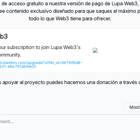
 de acceso gratuito a nuestra versión de pago de Lupa Web3, 
ee contenido exclusivo diseñado para que saques el máximo
todo lo que Web3 tiene para ofrecer.
eb3
ur subscription to join Lupa Web3's
ommunity.
ch.beehiiv.com/upgrade?offer_id=9679f6d8-
241-a6e761db9ec0
es apoyar al proyecto puedes hacernos una donación a través
Most
omment