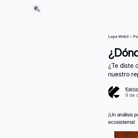
Lupa Web3
Po
¿Dón
¿Te diste 
nuestro re
Kairo
9 de 
¡Un análisis 
ecosistema!‍‍‍