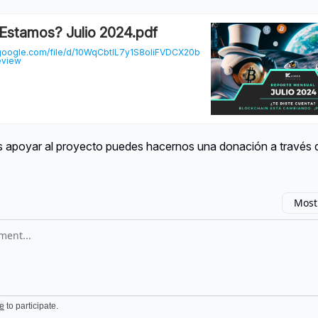
Estamos? Julio 2024.pdf
e.google.com/file/d/10WqCbtIL7y1S8oIiFVDCX20b
eview
es apoyar al proyecto puedes hacernos una donación a través
Most
omment
e
to participate
.