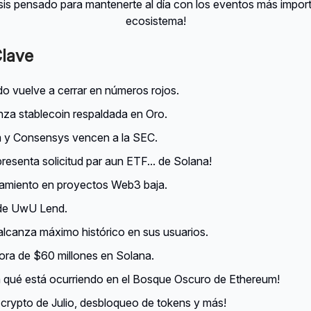
isis pensado para mantenerte al día con los eventos más import
ecosistema!‍‍‍
lave
o vuelve a cerrar en números rojos.
nza stablecoin respaldada en Oro.
 y Consensys vencen a la SEC.
resenta solicitud par aun ETF... de Solana!
ciamiento en proyectos Web3 baja.
de UwU Lend.
alcanza máximo histórico en sus usuarios.
ora de $60 millones en Solana.
a qué está ocurriendo en el Bosque Oscuro de Ethereum!
crypto de Julio, desbloqueo de tokens y más!