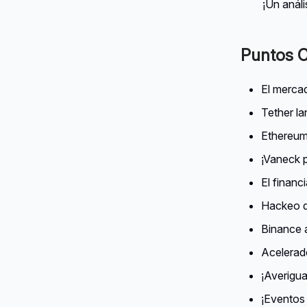
¡Un anál
Puntos C
El mercad
Tether la
Ethereum
¡Vaneck p
El finan
Hackeo 
Binance 
Acelerad
¡Averigu
¡Eventos 