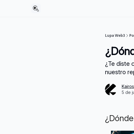
Lupa Web3
Po
¿Dón
¿Te diste 
nuestro re
Kairo
5 de j
¿Dónde 