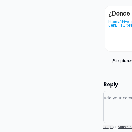
¿Dónde 
https://driv
6ehBFlsQ/pr
¡Si quier
Reply
Add your c
Login
or
Subscrib