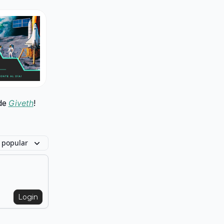
 de
Giveth
!
 popular
Login