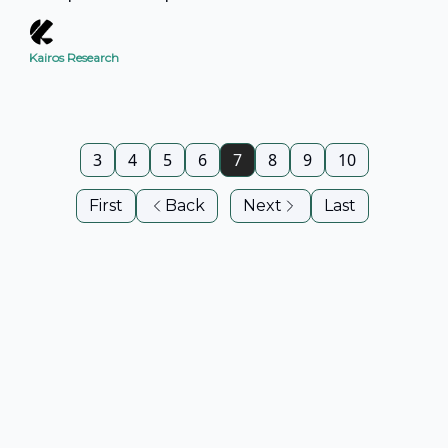
semana.
Kairos Research
3
4
5
6
7
8
9
10
First
Back
Next
Last